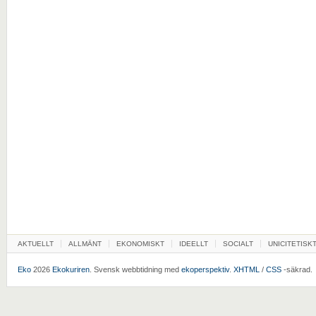
AKTUELLT
ALLMÄNT
EKONOMISKT
IDEELLT
SOCIALT
UNICITETISK
Eko
2026
Ekokuriren
. Svensk webbtidning med
ekoperspektiv
.
XHTML
/
CSS
-säkrad.