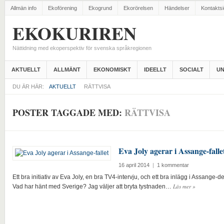
Allmän info
Ekoförening
Ekogrund
Ekorörelsen
Händelser
Kontakts
EKOKURIREN
Nättidning med ekoperspektiv för svenska språkregionen
AKTUELLT
ALLMÄNT
EKONOMISKT
IDEELLT
SOCIALT
UN
DU ÄR HÄR:
AKTUELLT
RÄTTVISA
POSTER TAGGADE MED:
RÄTTVISA
Eva Joly agerar i Assange-falle
16 april 2014
|
1 kommentar
Ett bra initiativ av Eva Joly, en bra TV4-intervju, och ett bra inlägg i Assange-de
Läs mer
»
Vad har hänt med Sverige? Jag väljer att bryta tystnaden…