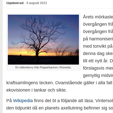
Uppdaterad:
6 augusti 2023
Årets mörkast
övergången från 
övergången frå
på harmoniserin
med tonvikt på 
denna dag ske
till ett nytt år
förslagsvis m
En midvintervy från Pepparbacken i Ronneby.
gemytlig midvin
kraftsamlingens tecken. Ovanstående gäller i alla fal
ekovisionen i tankar och sikte.
På
Wikipedia
finns det bl a följande att läsa. Vinterso
den tidpunkt då en planets axellutning befinner sig s