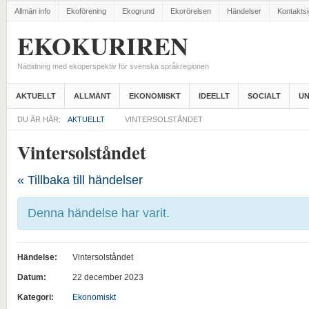
Allmän info
Ekoförening
Ekogrund
Ekorörelsen
Händelser
Kontakts
EKOKURIREN
Nättidning med ekoperspektiv för svenska språkregionen
AKTUELLT
ALLMÄNT
EKONOMISKT
IDEELLT
SOCIALT
UN
DU ÄR HÄR:
AKTUELLT
VINTERSOLSTÅNDET
Vintersolståndet
« Tillbaka till händelser
Denna händelse har varit.
Händelse:
Vintersolståndet
Datum:
22 december 2023
Kategori:
Ekonomiskt