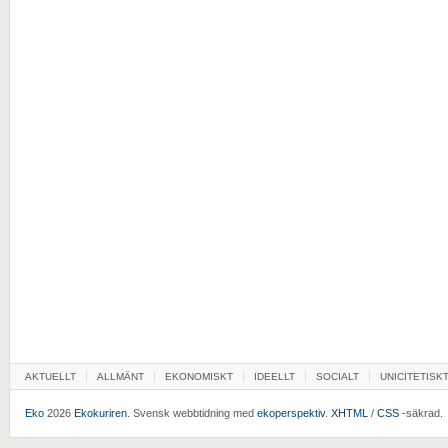
AKTUELLT
ALLMÄNT
EKONOMISKT
IDEELLT
SOCIALT
UNICITETISK
Eko
2026
Ekokuriren
. Svensk webbtidning med
ekoperspektiv
.
XHTML
/
CSS
-säkrad.