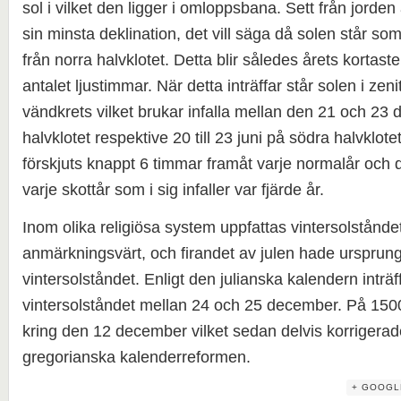
sol i vilket den ligger i omloppsbana. Sett från jorden
sin minsta deklination, det vill säga då solen står som
från norra halvklotet. Detta blir således årets kortast
antalet ljustimmar. När detta inträffar står solen i ze
vändkrets vilket brukar infalla mellan den 21 och 23
halvklotet respektive 20 till 23 juni på södra halvklote
förskjuts knappt 6 timmar framåt varje normalår och 
varje skottår som i sig infaller var fjärde år.
Inom olika religiösa system uppfattas vintersolstånd
anmärkningsvärt, och firandet av julen hade ursprungl
vintersolståndet. Enligt den julianska kalendern inträf
vintersolståndet mellan 24 och 25 december. På 1500-
kring den 12 december vilket sedan delvis korriger
gregorianska kalenderreformen.
+ GOOGL